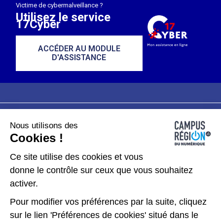
Victime de cybermalveillance ?
Utilisez le service
17Cyber
ACCÉDER AU MODULE
D'ASSISTANCE
Nous utilisons des
Plan du site
Mentions légales
Cookies !
Données personnelles
Ce site utilise des cookies et vous
donne le contrôle sur ceux que vous souhaitez
Gérer les cookies
activer.
Pour modifier vos préférences par la suite, cliquez
Kit de communication
sur le lien 'Préférences de cookies' situé dans le