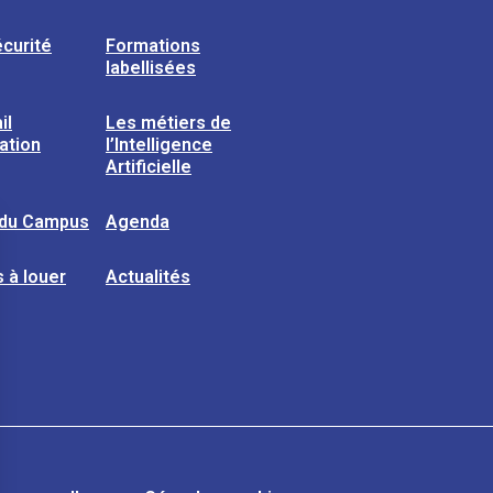
curité
Formations
labellisées
il
Les métiers de
sation
l’Intelligence
Artificielle
 du Campus
Agenda
 à louer
Actualités