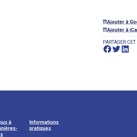
Ajouter à G
Ajouter à iCa
PARTAGER CET
pus à
Informations
nières-
pratiques
ns