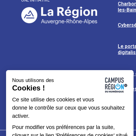
UNE INITIATIVE
Charbon
les-Bai
Cybersé
Le porta
digitali
L’usine
Nous utilisons des
Cookies !
Espaces
Ce site utilise des cookies et vous
donne le contrôle sur ceux que vous souhaitez
activer.
Pour modifier vos préférences par la suite,
cliquez sur le lien 'Préférences de cookies' situé