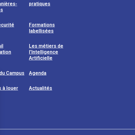
nières-
pratiques
ns
curité
Formations
labellisées
il
Les métiers de
sation
l’Intelligence
Artificielle
 du Campus
Agenda
 à louer
Actualités