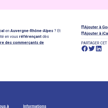
Ajouter à G
cal
en
Auvergne-Rhône-Alpes
? Et
Ajouter à iCa
ité en vous
référençant
dès
re des commerçants de
PARTAGER CET
pus à
Informations