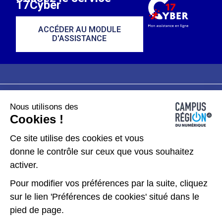
17Cyber
ACCÉDER AU MODULE
D'ASSISTANCE
Nous utilisons des
Plan du site
Mentions légales
Cookies !
Données personnelles
Ce site utilise des cookies et vous
donne le contrôle sur ceux que vous souhaitez
Gérer les cookies
activer.
Pour modifier vos préférences par la suite, cliquez
Kit de communication
sur le lien 'Préférences de cookies' situé dans le
pied de page.
Accessibilité : partiellement conforme