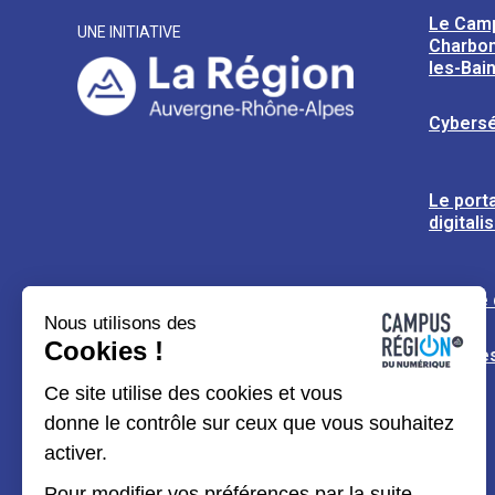
Le Cam
UNE INITIATIVE
Charbon
les-Bai
Cybersé
Le porta
digitali
L’usine
Nous utilisons des
Cookies !
Espaces
Ce site utilise des cookies et vous
donne le contrôle sur ceux que vous souhaitez
activer.
Pour modifier vos préférences par la suite,