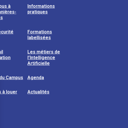
pus à
Informations
nières-
pratiques
ns
curité
Formations
labellisées
il
Les métiers de
sation
l’Intelligence
Artificielle
 du Campus
Agenda
 à louer
Actualités