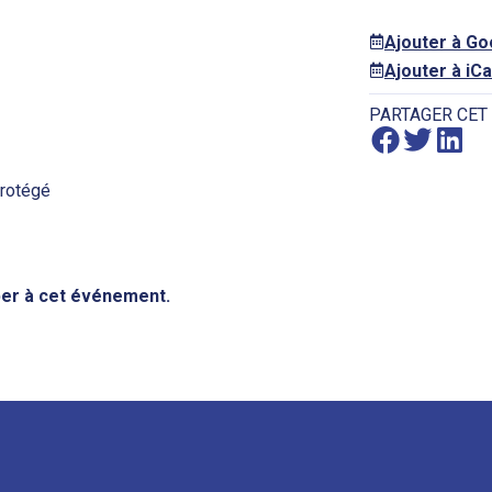
Ajouter à G
Ajouter à iCa
PARTAGER CET
protégé
iper à cet événement.