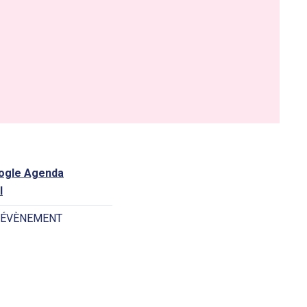
oogle Agenda
l
 ÉVÈNEMENT