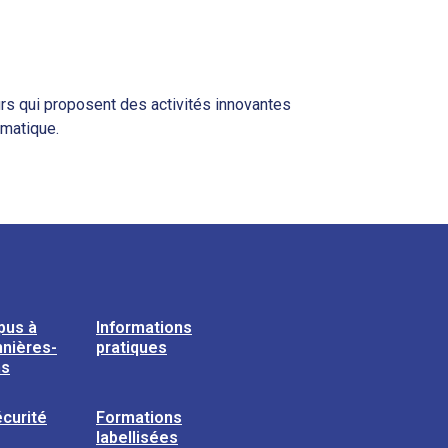
eurs qui proposent des activités innovantes
rmatique.
pus à
Informations
nières-
pratiques
ns
curité
Formations
labellisées