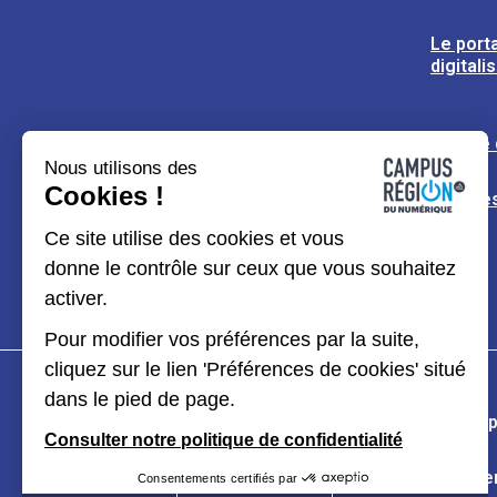
Le porta
digitali
L’usine
Nous utilisons des
Cookies !
Espaces
Ce site utilise des cookies et vous
donne le contrôle sur ceux que vous souhaitez
activer.
Pour modifier vos préférences par la suite,
cliquez sur le lien 'Préférences de cookies' situé
dans le pied de page.
Plan du site
Mentions légales
Données p
Consulter notre politique de confidentialité
Kit de communication
Accessibilité : partiel
Consentements certifiés par