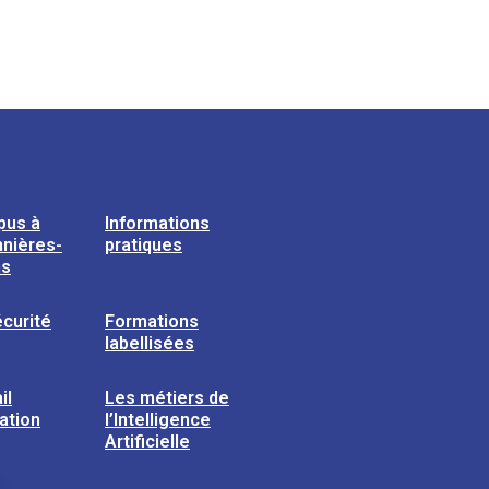
pus à
Informations
nières-
pratiques
ns
curité
Formations
labellisées
il
Les métiers de
sation
l’Intelligence
Artificielle