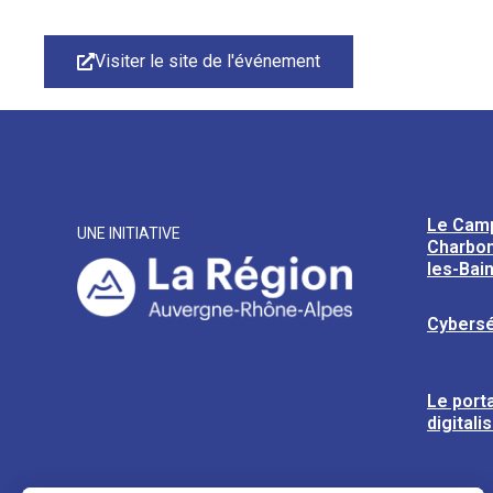
Visiter le site de l'événement
Le Cam
UNE INITIATIVE
Charbon
les-Bai
Cybersé
Le porta
digitali