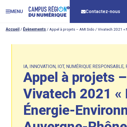
MENU
Contactez-nous
Accueil
/
Évènements
/
Appel à projets – AMI Sido / Vivatech 2021 «
IA
,
INNOVATION
,
IOT
,
NUMÉRIQUE RESPONSABLE
,
Appel à projets –
Vivatech 2021 «
Énergie-Environn
Auvergne-Rhône