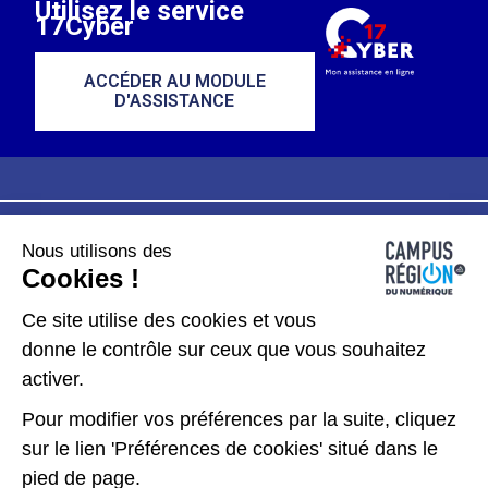
Utilisez le service
17Cyber
ACCÉDER AU MODULE
D'ASSISTANCE
Nous utilisons des
Plan du site
Mentions légales
Cookies !
Données personnelles
Ce site utilise des cookies et vous
donne le contrôle sur ceux que vous souhaitez
Gérer les cookies
activer.
Pour modifier vos préférences par la suite, cliquez
Kit de communication
sur le lien 'Préférences de cookies' situé dans le
pied de page.
Accessibilité : partiellement conforme