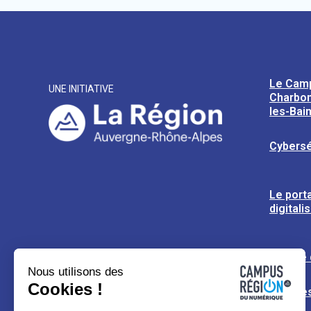
Le Cam
UNE INITIATIVE
Charbon
les-Bai
Cybersé
Le porta
digitali
L’usine
Nous utilisons des
Cookies !
Espaces