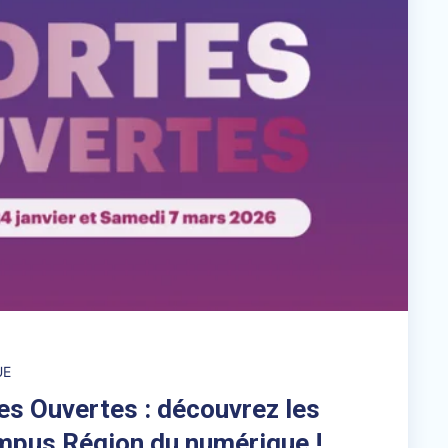
UE
es Ouvertes : découvrez les
mpus Région du numérique !