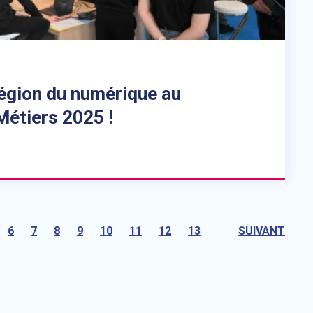
gion du numérique au
Métiers 2025 !
6
7
8
9
10
11
12
13
SUIVANT