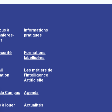
pus à
Informations
nières-
pratiques
ns
curité
Formations
labellisées
il
Les métiers de
sation
l’Intelligence
Artificielle
 du Campus
Agenda
 à louer
Actualités