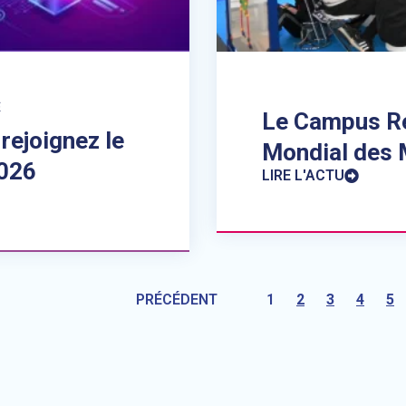
É
Le Campus Ré
rejoignez le
Mondial des 
2026
LIRE L'ACTU
PRÉCÉDENT
1
2
3
4
5