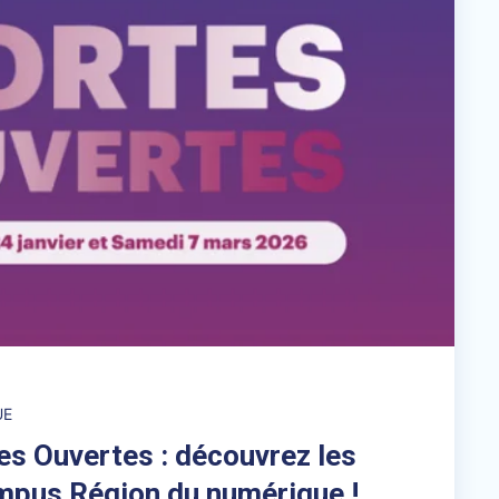
UE
es Ouvertes : découvrez les
mpus Région du numérique !