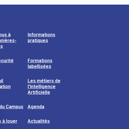
pus à
Informations
nières-
pratiques
ns
curité
Formations
labellisées
il
Les métiers de
sation
l’Intelligence
Artificielle
 du Campus
Agenda
 à louer
Actualités