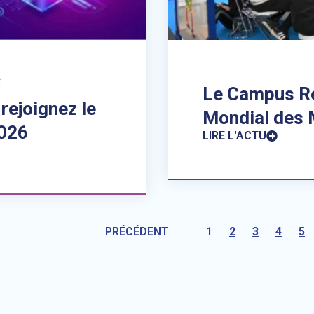
É
Le Campus Ré
rejoignez le
Mondial des 
2026
LIRE L'ACTU
PRÉCÉDENT
1
2
3
4
5