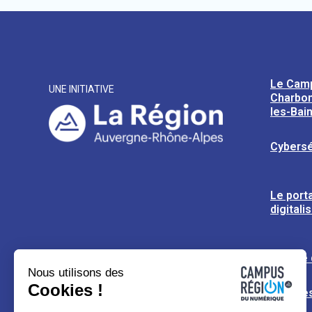
Le Cam
UNE INITIATIVE
Charbon
les-Bai
Cybersé
Le porta
digitali
L’usine
Nous utilisons des
Cookies !
Espaces