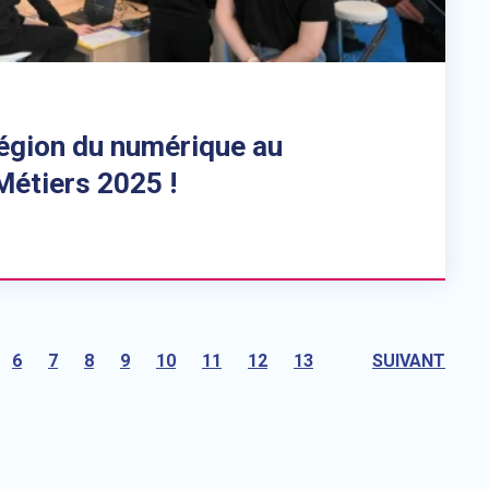
gion du numérique au
Métiers 2025 !
6
7
8
9
10
11
12
13
SUIVANT