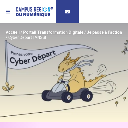
MENU
Accueil
/
Portail Transformation Digitale
/
Je passe à l’action
/
Cyber Départ | ANSSI