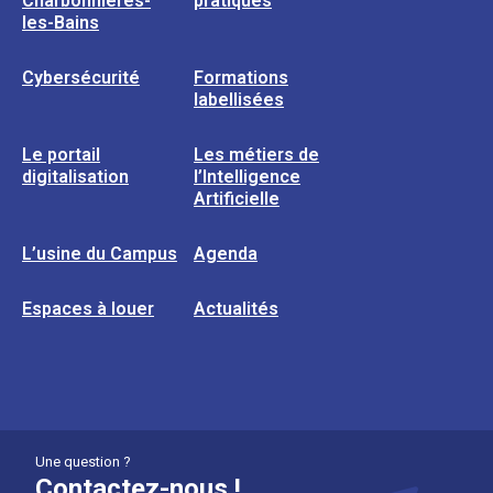
Charbonnières-
pratiques
les-Bains
Cybersécurité
Formations
labellisées
Le portail
Les métiers de
digitalisation
l’Intelligence
Artificielle
L’usine du Campus
Agenda
Espaces à louer
Actualités
Une question ?
Contactez-nous !