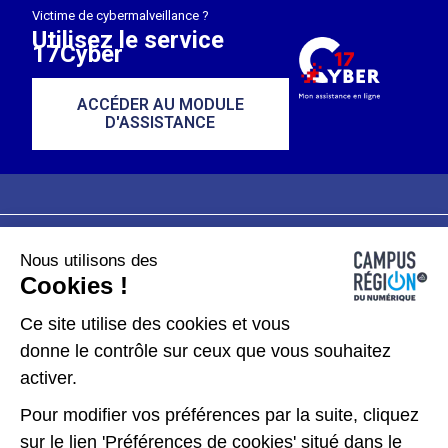
Victime de cybermalveillance ?
Utilisez le service
17Cyber
ACCÉDER AU MODULE
D'ASSISTANCE
Nous utilisons des
Plan du site
Mentions légales
Cookies !
Données personnelles
Ce site utilise des cookies et vous
donne le contrôle sur ceux que vous souhaitez
Gérer les cookies
activer.
Pour modifier vos préférences par la suite, cliquez
Kit de communication
sur le lien 'Préférences de cookies' situé dans le