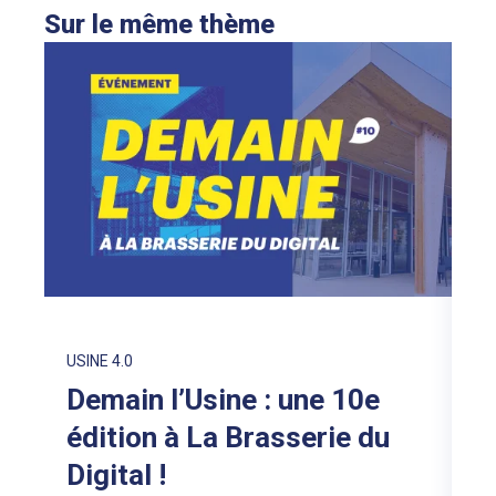
Sur le même thème
EN
É
e
d
V
LI
USINE 4.0
Demain l’Usine : une 10e
édition à La Brasserie du
Digital !