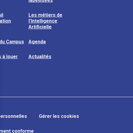
labellisées
il
Les métiers de
sation
l’Intelligence
Artificielle
 du Campus
Agenda
 à louer
Actualités
ersonnelles
Gérer les cookies
lement conforme