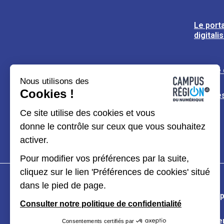
Le porta
digitali
L’usine
Nous utilisons des
Cookies !
Espaces
Ce site utilise des cookies et vous
donne le contrôle sur ceux que vous souhaitez
activer.
Pour modifier vos préférences par la suite,
cliquez sur le lien 'Préférences de cookies' situé
dans le pied de page.
Plan du site
Mentions légales
Données p
Consulter notre politique de confidentialité
Kit de communication
Accessibilité : partiel
Consentements certifiés par