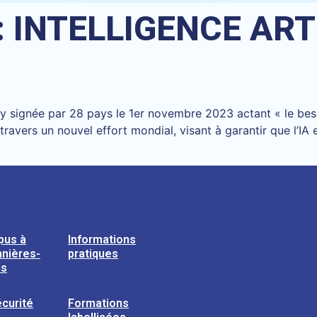
:
INTELLIGENCE ART
hley signée par 28 pays le 1er novembre 2023 actant « le be
à travers un nouvel effort mondial, visant à garantir que l’
pus à
Informations
nières-
pratiques
ns
curité
Formations