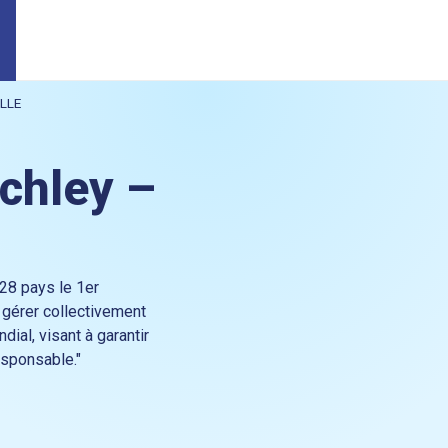
ELLE
tchley –
 28 pays le 1er
 gérer collectivement
dial, visant à garantir
esponsable."