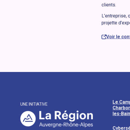
clients.
L’entreprise,
projette d’exp
Voir le co
Le Cam
UNE INITIATIVE
Charbon
les-Bai
Cybersé