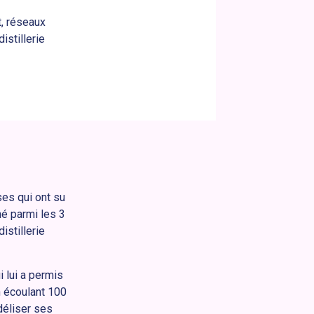
t, réseaux
istillerie
es qui ont su
né parmi les 3
istillerie
i lui a permis
n écoulant 100
déliser ses