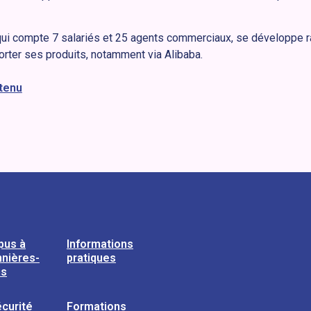
 qui compte 7 salariés et 25 agents commerciaux, se développe 
orter ses produits, notamment via Alibaba.
ntenu
pus à
Informations
nières-
pratiques
ns
curité
Formations