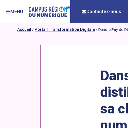
MENU
Contactez-nous
Accueil
/
Portail Transformation Digitale
/
Dans le Puy-de-Dôm
Dans
dist
sa c
num