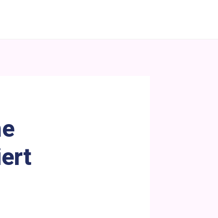
ne
iert