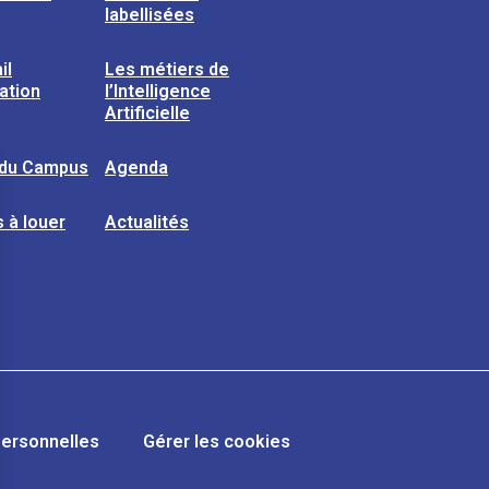
labellisées
il
Les métiers de
sation
l’Intelligence
Artificielle
 du Campus
Agenda
 à louer
Actualités
ersonnelles
Gérer les cookies