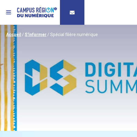
MENU
Accueil
/
S'informer
/
Spécial filière numérique