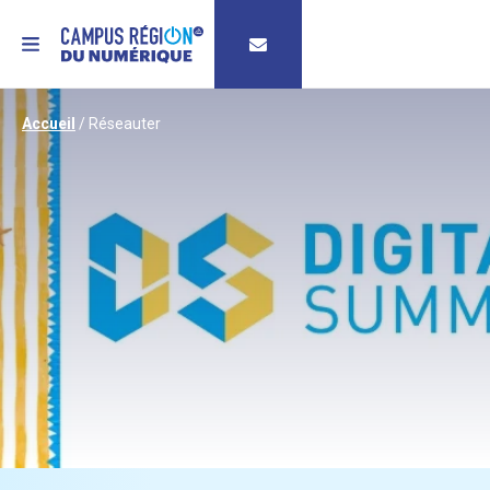
MENU
Accueil
/
Réseauter