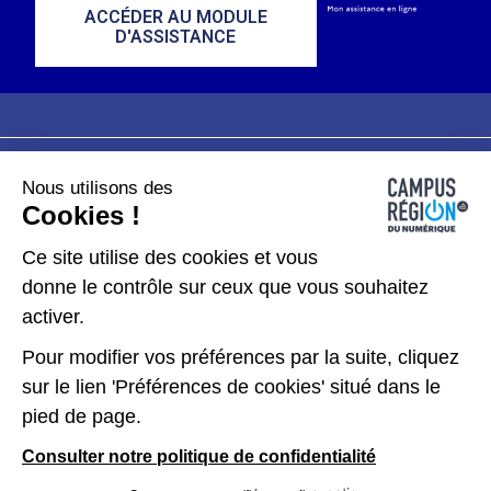
ACCÉDER AU MODULE
D'ASSISTANCE
Nous utilisons des
Plan du site
Mentions légales
Cookies !
Données personnelles
Ce site utilise des cookies et vous
donne le contrôle sur ceux que vous souhaitez
Gérer les cookies
activer.
Pour modifier vos préférences par la suite, cliquez
Kit de communication
sur le lien 'Préférences de cookies' situé dans le
pied de page.
Accessibilité : partiellement conforme
Consulter notre politique de confidentialité