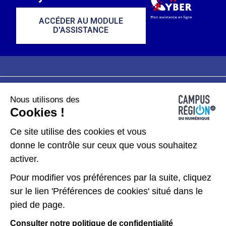
ACCÉDER AU MODULE
D'ASSISTANCE
Nous utilisons des
Plan du site
Mentions légales
Cookies !
Données personnelles
Ce site utilise des cookies et vous
donne le contrôle sur ceux que vous souhaitez
Gérer les cookies
activer.
Pour modifier vos préférences par la suite, cliquez
Kit de communication
sur le lien 'Préférences de cookies' situé dans le
pied de page.
Accessibilité : partiellement conforme
Consulter notre politique de confidentialité