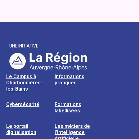
UNE INITIATIVE
Le Campus à
Informations
Charbonnières-
pratiques
les-Bains
Cybersécurité
Formations
labellisées
Le portail
Les métiers de
digitalisation
l’Intelligence
Artificielle