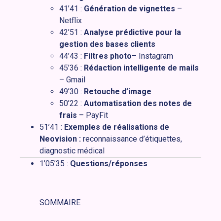
41’41 :
Génération de vignettes
–
Netflix
42’51 :
Analyse prédictive pour la
gestion des bases clients
44’43 :
Filtres photo
– Instagram
45’36 :
Rédaction intelligente de mails
– Gmail
49’30 :
Retouche d’image
50’22 :
Automatisation des notes de
frais
– PayFit
51’41 :
Exemples de réalisations de
Neovision :
reconnaissance d’étiquettes,
diagnostic médical
1’05’35 :
Questions/réponses
SOMMAIRE