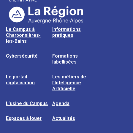
UNE INITIATIVE
Le Campus à
Informations
Charbonnières-
pratiques
les-Bains
Cybersécurité
Formations
labellisées
Le portail
Les métiers de
digitalisation
l’Intelligence
Artificielle
L’usine du Campus
Agenda
Espaces à louer
Actualités