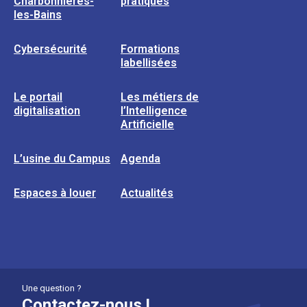
Charbonnières-
pratiques
les-Bains
Cybersécurité
Formations
labellisées
Le portail
Les métiers de
digitalisation
l’Intelligence
Artificielle
L’usine du Campus
Agenda
Espaces à louer
Actualités
Une question ?
Contactez-nous !