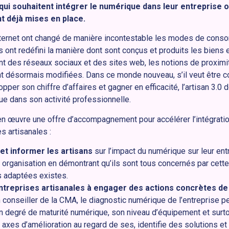
 qui souhaitent intégrer le numérique dans leur entreprise o
nt déjà mises en place.
ternet ont changé de manière incontestable les modes de conso
 ont redéfini la manière dont sont conçus et produits les biens e
t des réseaux sociaux et des sites web, les notions de proximi
 désormais modifiées. Dans ce monde nouveau, s’il veut être com
opper son chiffre d’affaires et gagner en efficacité, l’artisan 3.0
ue dans son activité professionnelle.
 œuvre une offre d’accompagnement pour accélérer l’intégrati
s artisanales :
 et informer les artisans
sur l’impact du numérique sur leur entr
 organisation en démontrant qu’ils sont tous concernés par cette
s adaptées existes.
 entreprises artisanales à engager des actions concrètes d
n conseiller de la CMA, le diagnostic numérique de l’entreprise pe
on degré de maturité numérique, son niveau d’équipement et surto
 axes d’amélioration au regard de ses, identifie des solutions et