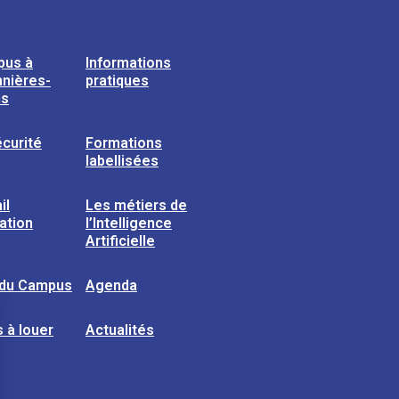
pus à
Informations
nières-
pratiques
ns
curité
Formations
labellisées
il
Les métiers de
sation
l’Intelligence
Artificielle
 du Campus
Agenda
 à louer
Actualités