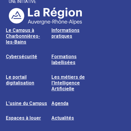
UNE INITIATIVE
Le Campus à
Informations
Charbonnières-
pratiques
les-Bains
Cybersécurité
Formations
labellisées
Le portail
Les métiers de
digitalisation
l’Intelligence
Artificielle
L’usine du Campus
Agenda
Espaces à louer
Actualités