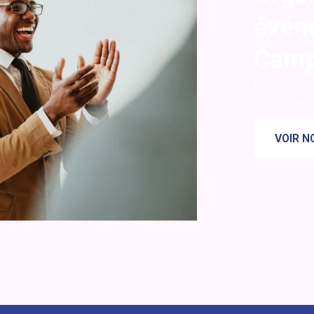
évén
Cam
Formations, 
séminaires,
VOIR N