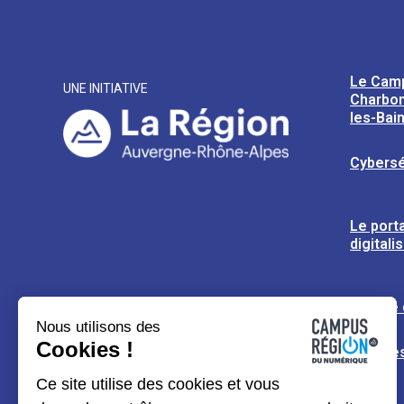
Le Cam
UNE INITIATIVE
Charbon
les-Bai
Cybersé
Le porta
digitali
L’usine
Nous utilisons des
Cookies !
Espaces
Ce site utilise des cookies et vous