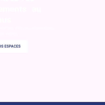
ements au
pus
réunions d’équipe, présentations,
 job datings…
OS ESPACES