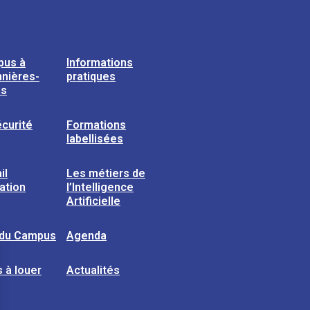
pus à
Informations
nières-
pratiques
ns
curité
Formations
labellisées
il
Les métiers de
sation
l’Intelligence
Artificielle
 du Campus
Agenda
 à louer
Actualités