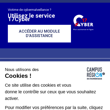
Victime de cybermalveillance ?
Utilisez le service
17Cyber
ACCÉDER AU MODULE
D'ASSISTANCE
Nous utilisons des
Plan du site
Mentions légales
Cookies !
Données personnelles
Ce site utilise des cookies et vous
donne le contrôle sur ceux que vous souhaitez
Gérer les cookies
activer.
Pour modifier vos préférences par la suite, cliquez
Kit de communication