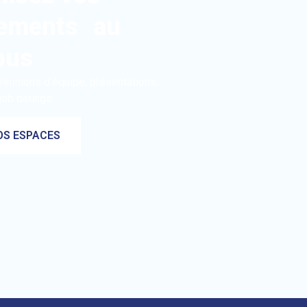
ements au
pus
réunions d’équipe, présentations,
 job datings…
OS ESPACES