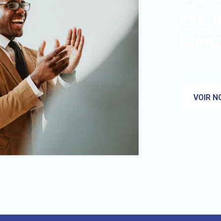
évén
Cam
Formations, 
séminaires,
VOIR N