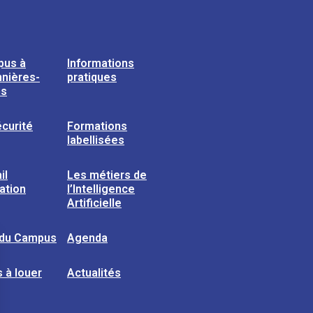
pus à
Informations
nières-
pratiques
ns
curité
Formations
labellisées
il
Les métiers de
sation
l’Intelligence
Artificielle
 du Campus
Agenda
 à louer
Actualités