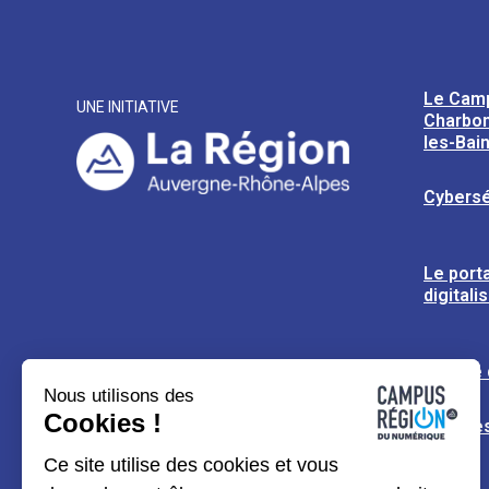
Le Cam
UNE INITIATIVE
Charbon
les-Bai
Cybersé
Le porta
digitali
L’usine
Nous utilisons des
Cookies !
Espaces
Ce site utilise des cookies et vous