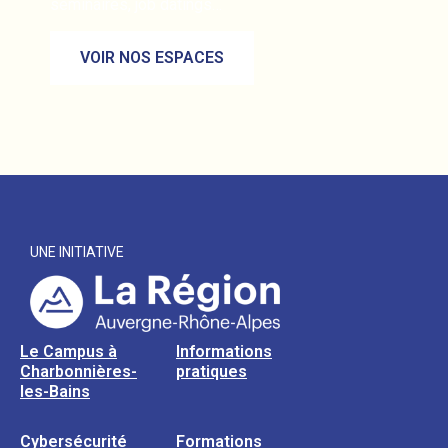
séminaires, job datings…
VOIR NOS ESPACES
UNE INITIATIVE
Le Campus à
Informations
Charbonnières-
pratiques
les-Bains
Cybersécurité
Formations